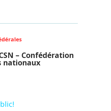
dérales
 CSN – Confédération
s nationaux
lic!