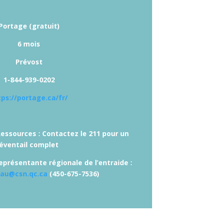
Portage (gratuit)
6 mois
Prévost
1-844-939-0202
tps://portage.ca/fr/
essources : Contactez le 211 pour un
éventail complet
eprésentante régionale de l’entraide :
eau@csn.qc.ca
(450-675-7536)