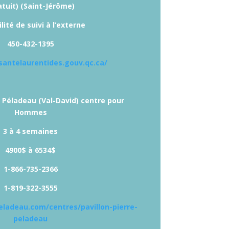
atuit) (Saint-Jérôme)
lité de suivi à l’externe
450-432-1395
santelaurentides.gouv.qc.ca/
e Péladeau (Val-David) centre pour
Hommes
3 à 4 semaines
4900$ à 6534$
1-866-735-2366
1-819-322-3555
eladeau.com/centres/pavillon-pierre-
peladeau