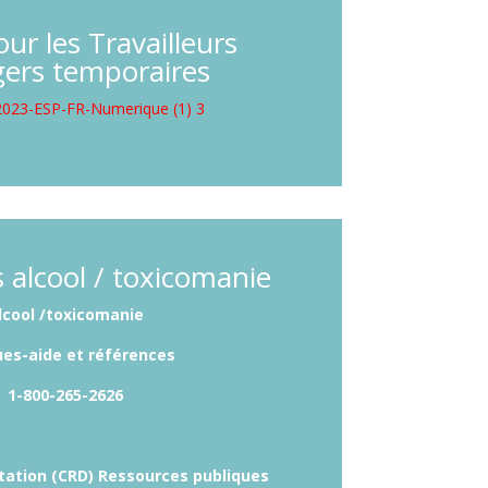
ur les Travailleurs
gers temporaires
023-ESP-FR-Numerique (1) 3
 alcool / toxicomanie
lcool /toxicomanie
es-aide et références
1-800-265-2626
tation (CRD) Ressources publiques