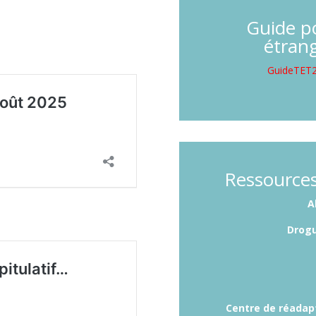
Guide po
étran
GuideTET2
Ressources
A
Drogu
Centre de réadap