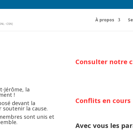
À propos
Se
Consulter notre c
t-Jérôme, la
ment !
Conflits en cours
posé devant la
r soutenir la cause.
 membres sont unis et
semble.
Avec vous les pa