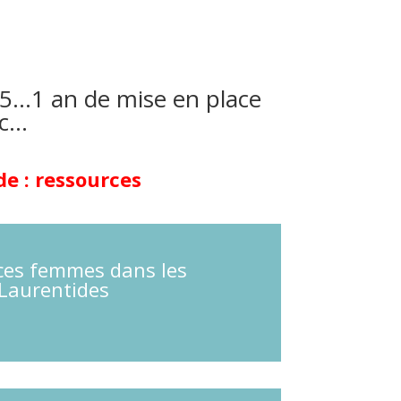
5…1 an de mise en place
ec…
e : ressources
ces femmes dans les
Laurentides